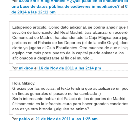
Por
6.000 km » Blog Archive » ¿Qué pasó en el encuentro d
una base de datos pública de cadáveres inmobiliarios?
el
0
de 2014 a las 12:11 pm
Estupendo artículo. Como dato adicional, se podría añadir que 
sección de baloncesto del Real Madrid, tras alcanzar un acuerd
Comunidad de Madrid, ha abandonado la Caja Mágica para jug
partidos en el Palacio de los Deportes (el de la calle Goya), do
cierto ya jugaba el Club Estudiantes. Otra muestra de que ni siq
equipo con más presupuesto de la capital puede animar a los
aficionados a desplazarse al fin del mundo…
Por
mikiroy
el
16 de Nov de 2011 a las 2:14 pm
Hola Mikiroy,
Gracias por las noticias, el texto tendría que actualizarse un po
en líneas generales el pasado no ha cambiado :)
Sería interesante hablar del Palacio de los deportes de Madrid,
últimamente es la infraestructura para hacer grandes conciert
esa es ya otra historia ¿alguien se anima?
Por
pablo
el
21 de Nov de 2011 a las 1:25 am