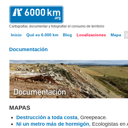
Cartografiar, documentar y fotografiar el consumo de territorio
Inicio
Qué es 6.000 km
Blog
Localizaciones
Mapa
Documentación
MAPAS
Destrucción a toda costa
, Greepeace.
Ni un metro más de hormigón
, Ecologistas en 