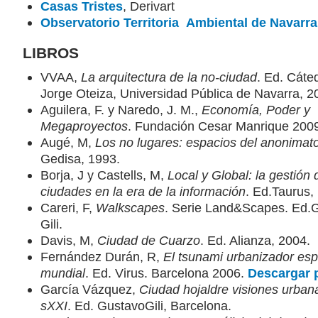
Casas Tristes
, Derivart
Observatorio Territoria Ambiental de Navarra
LIBROS
VVAA,
La arquitectura de la no-ciudad
. Ed. Cáte
Jorge Oteiza, Universidad Pública de Navarra, 2
Aguilera, F. y Naredo, J. M.,
Economía, Poder y
Megaproyectos
. Fundación Cesar Manrique 200
Augé, M,
Los no lugares: espacios del anonimat
Gedisa, 1993.
Borja, J y Castells, M,
Local y Global: la gestión 
ciudades en la era de la información
. Ed.Taurus,
Careri, F,
Walkscapes
. Serie Land&Scapes. Ed.
Gili.
Davis, M,
Ciudad de Cuarzo
. Ed. Alianza, 2004.
Fernández Durán, R,
El tsunami urbanizador esp
mundial
. Ed. Virus. Barcelona 2006.
Descargar 
García Vázquez,
Ciudad hojaldre visiones urban
sXXI
. Ed. GustavoGili, Barcelona.