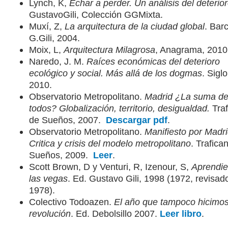
Lynch, K,
Echar a perder. Un análisis del deterio
GustavoGili, Colección GGMixta.
Muxí, Z,
La arquitectura de la ciudad global
. Bar
G.Gili, 2004.
Moix, L,
Arquitectura Milagrosa
, Anagrama, 2010
Naredo, J. M.
Raíces económicas del deterioro
ecológico y social. Más allá de los dogmas
. Sigl
2010.
Observatorio Metropolitano.
Madrid ¿La suma d
todos? Globalización, territorio, desigualdad.
Tra
de Sueños, 2007.
Descargar pdf
.
Observatorio Metropolitano.
Manifiesto por Madri
Critica y crisis del modelo metropolitano
. Trafica
Sueños, 2009.
Leer
.
Scott Brown, D y Venturi, R, Izenour, S,
Aprendi
las vegas
. Ed. Gustavo Gili, 1998 (1972, revisad
1978).
Colectivo Todoazen.
El año que tampoco hicimos
revolución
. Ed. Debolsillo 2007.
Leer libro
.