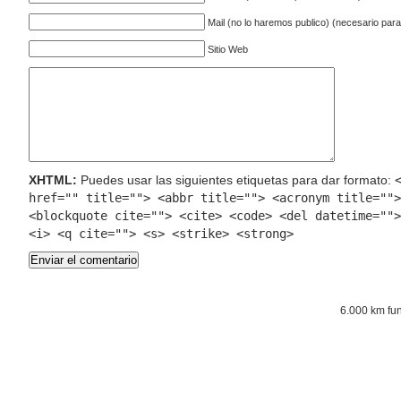
Mail (no lo haremos publico) (necesario par
Sitio Web
XHTML:
Puedes usar las siguientes etiquetas para dar formato:
href="" title=""> <abbr title=""> <acronym title="">
<blockquote cite=""> <cite> <code> <del datetime="">
<i> <q cite=""> <s> <strike> <strong>
6.000 km fu