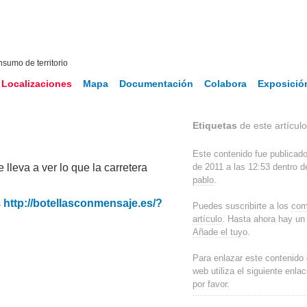
nsumo de territorio
Localizaciones
Mapa
Documentación
Colabora
Exposició
Etiquetas
de este artículo: '
Este contenido fue publicad
e lleva a ver lo que la carretera
de 2011 a las 12:53 dentro 
pablo
.
s
http://botellasconmensaje.es/?
Puedes suscribirte a los
com
artículo
. Hasta ahora hay un
Añade el tuyo
.
Para enlazar este contenido 
web utiliza el siguiente enla
por favor.