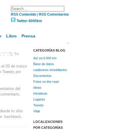
RSS Contenido
|
RSS Comentarios
Twitter 6000km
n
Libro
Prensa
CATEGORÍAS BLOG
,' ',''); ?>
Así va 6.000 km
Base de datos
o el 03 de marzo
cadáveres inmobiliarios
de
Tweets
por
Documentos
Fotos on the road
Ideas
entarios del
Iniciativas
 comentario.
Lugares
Tweets
desde tu sitio
Viaje
ce:
trackback
,
LOCALIZACIONES
POR CATEGORÍAS