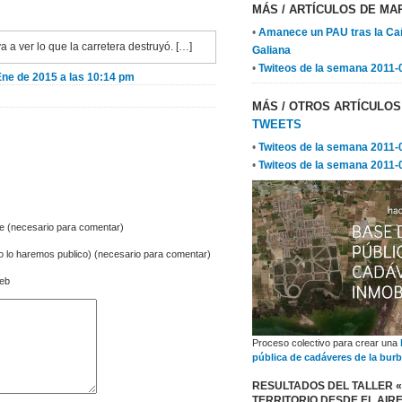
MÁS
/ ARTÍCULOS DE MAR
•
Amanece un PAU tras la Ca
va a ver lo que la carretera destruyó. […]
Galiana
•
Twiteos de la semana 2011-
Ene de 2015 a las 10:14 pm
MÁS
/ OTROS ARTÍCULO
TWEETS
•
Twiteos de la semana 2011-
•
Twiteos de la semana 2011-
 (necesario para comentar)
no lo haremos publico) (necesario para comentar)
Web
Proceso colectivo para crear una
pública de cadáveres de la burb
RESULTADOS DEL TALLER «
TERRITORIO DESDE EL AIR