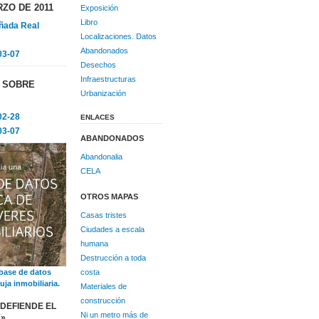
ZO DE 2011
Exposición
Libro
ñada Real
Localizaciones. Datos
Abandonados
03-07
Desechos
Infraestructuras
S SOBRE
Urbanización
02-28
ENLACES
03-07
ABANDONADOS
Abandonalia
CELA
OTROS MAPAS
Casas tristes
Ciudades a escala
humana
Destrucción a toda
costa
base de datos
uja inmobiliaria.
Materiales de
construcción
DEFIENDE EL
Ni un metro más de
E»