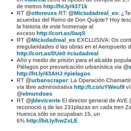
de metros
http://ht.ly/4371k
RT @
ottoreuss
RT: @
Miciudadreal_es
: ¿Te
acuerdas del Reino de Don Quijote? Hoy te
la historia de este homenaje al
exceso
http://cort.as/0aqS
RT @
Miciudadreal_es
EXCLUSIVA: Os cont
irregularidades d las obras en el Aeropuerto
http://cort.as/0Ue0
#ciudadreal
Año y medio de prisión para el alcalde popula
Piélagos por prevaricación urbanística via @
http://ht.ly/43AHJ
#pielagos
RT @
urbanscraper
: La Operación Chamartín
vía libre administrativa
http://t.co/uYWeul9
ví
@
elmundoes
RT @
jldevicente
El director general de AVE 
reconoció q de las 231plazas en cada tren Z
Huesca sólo se ocupaban 15, un
6%
http://bit.ly/hwZxLE