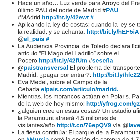
Hace un año… Luz verde para Arroyo del Fre
último PAU del norte de Madrid #
PAU
#MAdrid
http://ht.ly/42ewt
#
Aplicando la ley de costas: cuando la ley se 
la realidad, y se achanta.
http://bit.ly/hEF5iA
@
el_pais
#
La Audiencia Provincial de Toledo declara lícit
artículo “El Mago del Ladrillo” sobre el
Pocero
http://ht.ly/42fUm
#
seseña
@
paistransversal
El problema del transporte
Madrid, ¿pagar por entrar?:
http://bit.ly/hfc2
Eva Medel, sobre el Campo de la
Cebada
elpais.com/articulo/madrid.
..
Mientras, los morancos actúan en Polaris. Pa
de la web de hoy mismo!
http://yfrog.com/
¿alguien cree en estas cosas? Un estudio af
la Paramount atraerá 4,5 millones de
visitantes/año
http://t.co/76epQV9
vía @
lav
La fiesta continúa: El parque de la Paramoun
en
#Murcia
cerró la opción de compra de 1,7