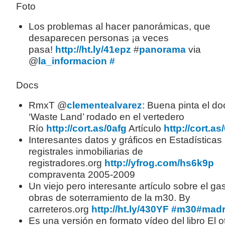
Foto
Los problemas al hacer panorámicas, que
desaparecen personas ¡a veces
pasa!
http://ht.ly/41epz
#
panorama
via
@
la_informacion
#
Docs
RmxT @
clementealvarez
: Buena pinta el d
‘Waste Land’ rodado en el vertedero
Río
http://cort.as/0afg
Artículo
http://cort.as/
Interesantes datos y gráficos en Estadísticas
registrales inmobiliarias de
registradores.org
http://yfrog.com/hs6k9p
compraventa 2005-2009
Un viejo pero interesante artículo sobre el ga
obras de soterramiento de la m30. By
carreteros.org
http://ht.ly/430YF
#m30
#madr
Es una versión en formato vídeo del libro El o