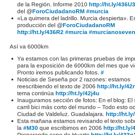
de la Región. Informe 2010
http://ht.ly/436U
del @
ForoCiudadanoRM
#murcia
«La quimera del ladrillo. Murcia despierta». 
producción del @
ForoCiudadanoRM
http://ht.ly/436R2
#murcia
#murcianoseve
Así va 6000km
Ya estamos con las primeras pruebas de imp
para la exposición de 6000km del mes que vi
Pronto iremos publicando fotos.
#
Noticias de Seseña por 2 razones: estamos
reescribiendo el texto de 2006
http://ht.ly/42
tema continúa
http://ht.ly/42j4u
Inauguramos sección de fotos: En el blog: E
carril bici más corto del mundo – Todo esto o
Ciudad de Valdeluz. Guadalajara.
http://ht.l
Esta mañana estamos revisando el texto sob
la
#M30
que escribimos en 2006
http://ht.ly
Preparando expo de Huarte
http://ht.ly/433g