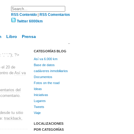
RSS Contenido
|
RSS Comentarios
Twitter 6000km
n
Libro
Prensa
CATEGORÍAS BLOG
,' ',''); ?>
Así va 6.000 km
Base de datos
 el 20 de
cadáveres inmobiliarios
dentro de
Así va
Documentos
Fotos on the road
Ideas
entarios del
Iniciativas
 comentario.
Lugares
Tweets
desde tu sitio
Viaje
ce:
trackback
,
LOCALIZACIONES
POR CATEGORÍAS