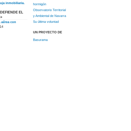
uja inmobiliaria.
hormigón
Observatorio Territorial
DEFIENDE EL
y Ambiental de Navarra
E»
Su última voluntad
a aérea con
14
UN PROYECTO DE
Basurama