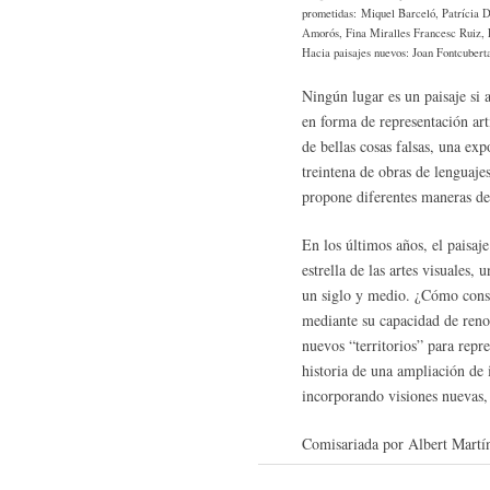
prometidas: Miquel Barceló, Patrícia 
Amorós, Fina Miralles Francesc Ruiz,
Hacia paisajes nuevos: Joan Fontcubert
Ningún lugar es un paisaje si an
en forma de representación art
de bellas cosas falsas, una exp
treintena de obras de lenguaje
propone diferentes maneras de 
En los últimos años, el paisa
estrella de las artes visuales
un siglo y medio. ¿Cómo consi
mediante su capacidad de reno
nuevos “territorios” para repre
historia de una ampliación de 
incorporando visiones nuevas,
Comisariada por Albert Mart