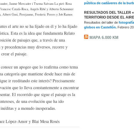
pública de cadáveres de la burb
Dauder, Jaume Mercader i Txema Salvans La piel: Rosa
 Francesc Català-Roca, Angels Ribé y Alberto Schommer
RESULTADOS DEL TALLER «
a, Albert Gusi, Perejaume, Frederic Perers y Job Ramos
TERRITORIO DESDE EL AIR
Resultados del taller de
fotografí
tes el arte no se ha fijado en él y lo ha fijado
globos en Castellón.
Febrero 20
ística. Esta es la idea que fundamenta Relato
MAPA 6.000 KM
osición de paisajes que, a través de una
s y procedencias muy diversos, recorre y
crear el paisaje.
je conoce un apogeo que lo reafirma como tema
, una categoría que mantiene desde hace más de
gue ir reeditando este interés? Precisamente
vación que lo lleva constantemente a encontrar
sentar. El recorrido que sigue el paisaje es la
intereses, de una evolución que ha ido
 inéditas y a menudo inesperadas.
ínez López-Amor y Blai Mesa Rosés