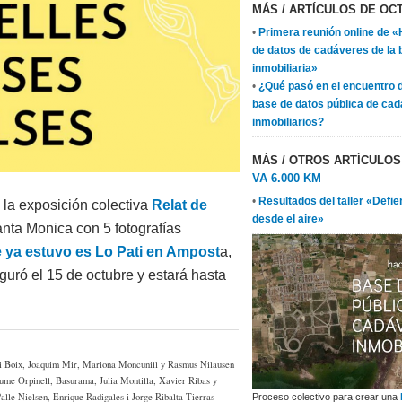
MÁS
/ ARTÍCULOS DE OCT
•
Primera reunión online de 
de datos de cadáveres de la 
inmobiliaria»
•
¿Qué pasó en el encuentro 
base de datos pública de ca
inmobiliarios?
MÁS
/ OTROS ARTÍCULO
VA 6.000 KM
•
Resultados del taller «Defien
 la exposición colectiva
Relat de
desde el aire»
anta Monica con 5 fotografías
 ya estuvo es Lo Pati en Ampost
a,
guró el 15 de octubre y estará hasta
a i Boix, Joaquim Mir, Mariona Moncunill y Rasmus Nilausen
aume Orpinell, Basurama, Julia Montilla, Xavier Ribas y
lle Nielsen, Enrique Radigales i Jorge Ribalta Tierras
Proceso colectivo para crear una