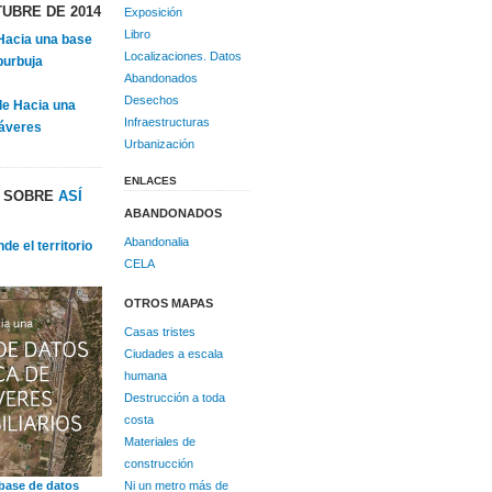
UBRE DE 2014
Exposición
Libro
«Hacia una base
Localizaciones. Datos
burbuja
Abandonados
Desechos
de Hacia una
Infraestructuras
dáveres
Urbanización
ENLACES
S SOBRE
ASÍ
ABANDONADOS
Abandonalia
de el territorio
CELA
OTROS MAPAS
Casas tristes
Ciudades a escala
humana
Destrucción a toda
costa
Materiales de
construcción
Ni un metro más de
base de datos