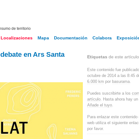
nsumo de territorio
Localizaciones
Mapa
Documentación
Colabora
Exposició
 debate en Ars Santa
Etiquetas
de este artículo: '
Este contenido fue publicado
octubre de 2014 a las 8:45 
6.000 km
por
basurama
.
Puedes suscribirte a los
com
artículo
. Hasta ahora hay un
Añade el tuyo
.
Para enlazar este contenido 
web utiliza el siguiente enla
por favor.