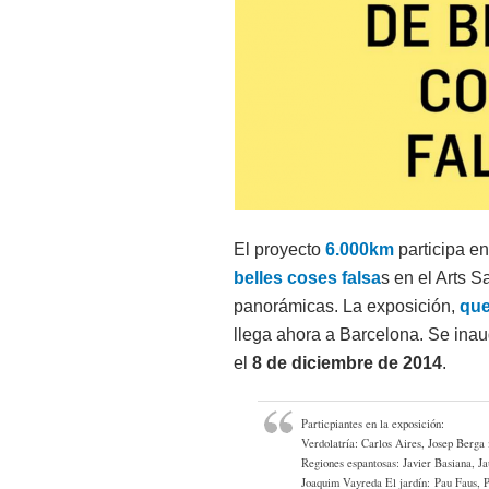
El proyecto
6.000km
participa en
belles coses falsa
s en el Arts S
panorámicas. La exposición,
que
llega ahora a Barcelona. Se inau
el
8 de diciembre de 2014
.
Particpiantes en la exposición:
Verdolatría: Carlos Aires, Josep Berg
Regiones espantosas: Javier Basiana, J
Joaquim Vayreda El jardín: Pau Faus, Pa