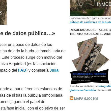
Proceso colectivo para crear una
pública de cadáveres de la burb
RESULTADOS DEL TALLER «
e de datos pública…»
TERRITORIO DESDE EL AIR
hacer una base de datos de los
e ha dejado la burbuja inmobiliaria de
a. Este proceso surge con motivo del
niza Arquinfad (es la asociación
espacio del
FAD
) y comisaría
Julia
Resultados del taller de
fotografí
tende aunar diferentes esfuerzos de
globos en Castellón.
Febrero 20
s de sí tras la burbuja inmobiliaria.
MAPA 6.000 KM
amos jugando el papel de
a fase inicial, con el objetivo de ser