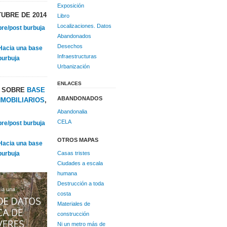
Exposición
UBRE DE 2014
Libro
Localizaciones. Datos
re/post burbuja
Abandonados
Desechos
«Hacia una base
Infraestructuras
burbuja
Urbanización
ENLACES
S SOBRE
BASE
ABANDONADOS
NMOBILIARIOS
,
Abandonalia
CELA
re/post burbuja
OTROS MAPAS
«Hacia una base
Casas tristes
burbuja
Ciudades a escala
humana
Destrucción a toda
costa
Materiales de
construcción
Ni un metro más de