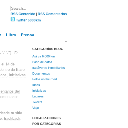
RSS Contenido
|
RSS Comentarios
Twitter 6000km
n
Libro
Prensa
CATEGORÍAS BLOG
,' ',''); ?>
Así va 6.000 km
Base de datos
 el 14 de
cadáveres inmobiliarios
 dentro de
Base
Documentos
rios
,
Iniciativas
Fotos on the road
Ideas
Iniciativas
entarios del
comentarios.
Lugares
Tweets
Viaje
desde tu sitio
ce:
trackback
,
LOCALIZACIONES
POR CATEGORÍAS