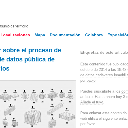
nsumo de territorio
Localizaciones
Mapa
Documentación
Colabora
Exposició
r sobre el proceso de
Etiquetas
de este artículo: '
e datos pública de
Este contenido fue publicado
ios
octubre de 2014 a las 18:42
de datos cadáveres inmobilia
por
pablo
.
Puedes suscribirte a los
com
artículo
. Hasta ahora hay 3 
Añade el tuyo
.
Para enlazar este contenido 
web utiliza el siguiente enla
por favor.