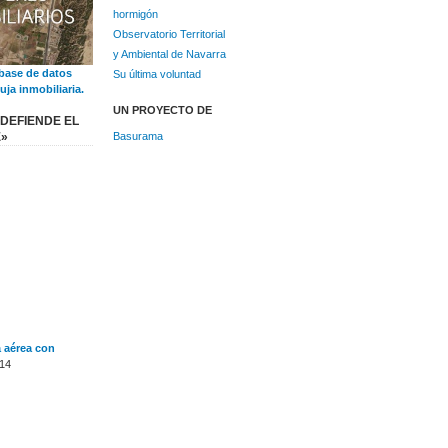
hormigón
Observatorio Territorial
y Ambiental de Navarra
base de datos
Su última voluntad
uja inmobiliaria.
UN PROYECTO DE
DEFIENDE EL
Basurama
E»
a aérea con
14