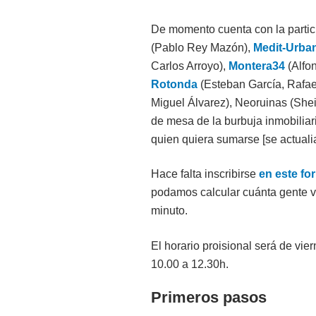
De momento cuenta con la parti
(Pablo Rey Mazón),
Medit-Urba
Carlos Arroyo),
Montera34
(Alfo
Rotonda
(Esteban García, Rafael
Miguel Álvarez), Neoruinas (She
de mesa de la burbuja inmobiliar
quien quiera sumarse [se actuali
Hace falta inscribirse
en este fo
podamos calcular cuánta gente va
minuto.
El horario proisional será de vie
10.00 a 12.30h.
Primeros pasos