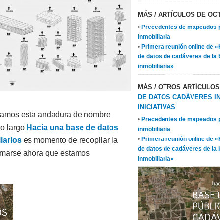
MÁS
/ ARTÍCULOS DE OCT
•
Precedentes de mapeados p
inmobiliaria
•
Primera reunión online de 
de datos de cadáveres de la 
inmobiliaria»
MÁS
/ OTROS ARTÍCULO
DE DATOS CADÁVERES I
INICIATIVAS
bamos esta andadura de nombre
•
Precedentes de mapeados p
o largo
Hacia una base de datos
inmobiliaria
•
Primera reunión online de 
iarios
es momento de recopilar la
de datos de cadáveres de la 
sumarse ahora que estamos
inmobiliaria»