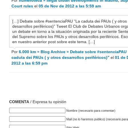
Por
numeroteca » Ilegal urban developments in Madrid, Su
Court rules
el
05 de Nov de 2012 a las 5:59 am
[…] Debate sobre #sentenciaPAU “La caduta dei PAUs ( y otros
desarrollos periféricos)” Tweet El Club de Debates Urbanos org
un debate en torno a la situación originada por la reciente Sent
del Supremo sobre los PAUs y otros desarrollos periféricos. Esc
en nuestro anterior post sobre este tema. […]
Por
6.000 km » Blog Archive » Debate sobre #sentenciaPAU
caduta dei PAUs ( y otros desarrollos periféricos)”
el
01 de 
2012 a las 6:59 pm
COMENTA
/ Expresa tu opinión
Nombre (necesario para comentar)
Mail (no lo haremos publico) (necesario par
Sitio Web