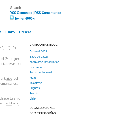
RSS Contenido
|
RSS Comentarios
Twitter 6000km
n
Libro
Prensa
CATEGORÍAS BLOG
,' ',''); ?>
Así va 6.000 km
Base de datos
 el 24 de junio
cadáveres inmobiliarios
e
Iniciativas
por
Documentos
Fotos on the road
Ideas
entarios del
Iniciativas
comentarios.
Lugares
Tweets
desde tu sitio
Viaje
ce:
trackback
,
LOCALIZACIONES
POR CATEGORÍAS