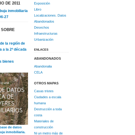
IO DE 2011
Exposición
Libro
rbuja inmobiliaria
Localizaciones. Datos
06-27
Abandonados
Desechos
S SOBRE
Infraestructuras
Urbanización
de la región de
a a la 2º década
ENLACES
ABANDONADOS
s bienes
Abandonalia
CELA
OTROS MAPAS
Casas tristes
Ciudades a escala
humana
Destrucción a toda
costa
Materiales de
construcción
base de datos
uja inmobiliaria.
Ni un metro más de