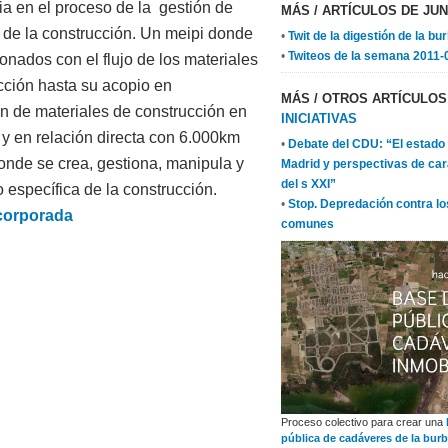
ia en el proceso de la gestión de
MÁS
/ ARTÍCULOS DE JUN
 de la construcción. Un meipi donde
•
Twit de la digestión de la bu
•
Twiteos de la semana 2011-
onados con el flujo de los materiales
cción hasta su acopio en
MÁS
/ OTROS ARTÍCULO
n de materiales de construcción en
INICIATIVAS
y en relación directa con 6.000km
•
Debate del CDU: “El estado 
onde se crea, gestiona, manipula y
Madrid y perspectivas de car
del s XXI”
 específica de la construcción.
•
Stop. Depredación contra lo
ncorporada
comunes
Proceso colectivo para crear una
pública de cadáveres de la burb