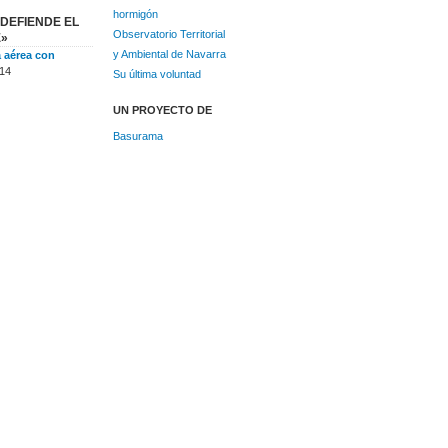
hormigón
DEFIENDE EL
Observatorio Territorial
E»
y Ambiental de Navarra
a aérea con
14
Su última voluntad
UN PROYECTO DE
Basurama