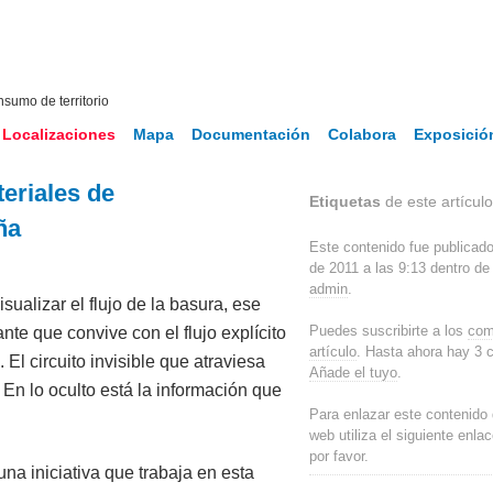
nsumo de territorio
Localizaciones
Mapa
Documentación
Colabora
Exposició
eriales de
Etiquetas
de este artículo: '
ña
Este contenido fue publicado
de 2011 a las 9:13 dentro d
admin
.
ualizar el flujo de la basura, ese
Puedes suscribirte a los
com
te que convive con el flujo explícito
artículo
. Hasta ahora hay 3 
 El circuito invisible que atraviesa
Añade el tuyo
.
. En lo oculto está la información que
Para enlazar este contenido 
web utiliza el siguiente enla
por favor.
na iniciativa que trabaja en esta