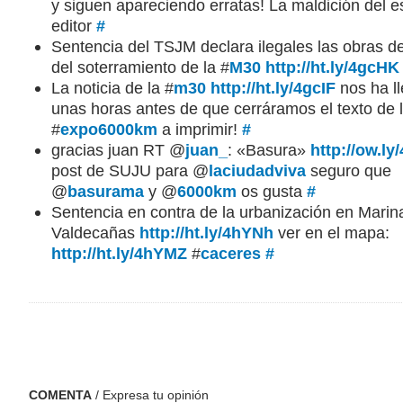
y siguen apareciendo erratas! La maldición del es
editor
#
Sentencia del TSJM declara ilegales las obras d
del soterramiento de la #
M30
http://ht.ly/4gcHK
La noticia de la #
m30
http://ht.ly/4gcIF
nos ha l
unas horas antes de que cerráramos el texto de 
#
expo6000km
a imprimir!
#
gracias juan RT @
juan_
: «Basura»
http://ow.l
post de SUJU para @
laciudadviva
seguro que
@
basurama
y @
6000km
os gusta
#
Sentencia en contra de la urbanización en Marin
Valdecañas
http://ht.ly/4hYNh
ver en el mapa:
http://ht.ly/4hYMZ
#
caceres
#
COMENTA
/ Expresa tu opinión