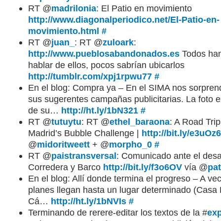
RT @
madrilonia
: El Patio en movimiento
http://www.diagonalperiodico.net/El-Patio-en-
movimiento.html
#
RT @
juan_
: RT @
zuloark
:
http://www.pueblosabandonados.es
Todos han
hablar de ellos, pocos sabrían ubicarlos
http://tumblr.com/xpj1rpwu77
#
En el blog: Compra ya – En el SIMA nos sorpre
sus sugerentes campañas publicitarias. La foto 
de su…
http://ht.ly/1bN321
#
RT @
tutuytu
: RT @
ethel_baraona
: A Road Tri
Madrid’s Bubble Challenge |
http://bit.ly/e3uOz6
@
midoritweett
+ @
morpho_0
#
RT @
paistransversal
: Comunicado ante el desa
Corredera y Barco
http://bit.ly/f3o6OV
vía @
pat
En el blog: Allí donde termina el progreso – A ve
planes llegan hasta un lugar determinado (Casa 
Cá…
http://ht.ly/1bNVIs
#
Terminando de rerere-editar los textos de la #
ex