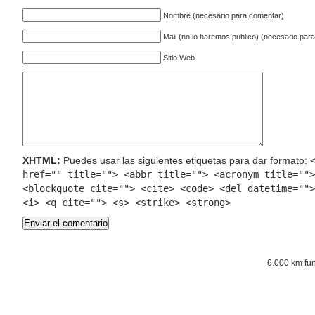
Nombre (necesario para comentar)
Mail (no lo haremos publico) (necesario par
Sitio Web
XHTML:
Puedes usar las siguientes etiquetas para dar formato:
href="" title=""> <abbr title=""> <acronym title="">
<blockquote cite=""> <cite> <code> <del datetime="">
<i> <q cite=""> <s> <strike> <strong>
6.000 km fu