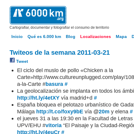
Cartografiar, documentar y fotografiar el consumo de territorio
Inicio
Qué es 6.000 km
Blog
Localizaciones
Mapa
Twiteos de la semana 2011-03-21
Tweet
El ciclo del muslo de pollo «Chicken a la
Carte»http://www.cultureunplugged.com/play/10
a-la-Carte #
basura
#
La geolocalización se implanta en todos los ámbi
http://ht.ly/4etXY
vía madrid+d
#
España bloquea el pelotazo urbanístico de Gadaf
Málaga
http://t.co/foxy9bE
vía @
20m
y elena
#
el jueves 31 a las 19:30 en la Facultad de Letras
UPV/EHU #
vitoria
“El Paisaje y la Ciudad-Regió
http://ht.ly/4euCr
#