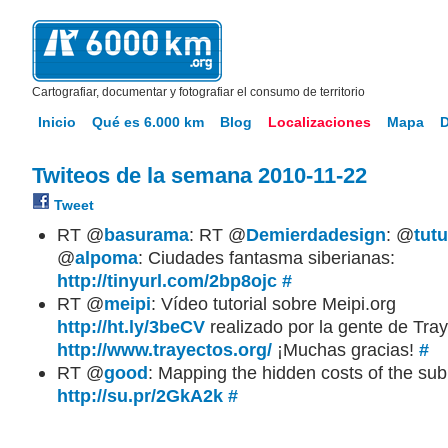
Cartografiar, documentar y fotografiar el consumo de territorio
Inicio
Qué es 6.000 km
Blog
Localizaciones
Mapa
Twiteos de la semana 2010-11-22
Tweet
RT @
basurama
: RT @
Demierdadesign
: @
tut
@
alpoma
: Ciudades fantasma siberianas:
http://tinyurl.com/2bp8ojc
#
RT @
meipi
: Vídeo tutorial sobre Meipi.org
http://ht.ly/3beCV
realizado por la gente de Tra
http://www.trayectos.org/
¡Muchas gracias!
#
RT @
good
: Mapping the hidden costs of the su
http://su.pr/2GkA2k
#