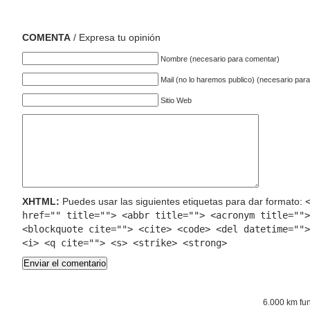
COMENTA
/ Expresa tu opinión
Nombre (necesario para comentar)
Mail (no lo haremos publico) (necesario par
Sitio Web
XHTML:
Puedes usar las siguientes etiquetas para dar formato:
href="" title=""> <abbr title=""> <acronym title="">
<blockquote cite=""> <cite> <code> <del datetime="">
<i> <q cite=""> <s> <strike> <strong>
6.000 km fu