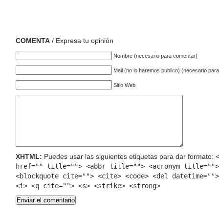
COMENTA
/ Expresa tu opinión
Nombre (necesario para comentar)
Mail (no lo haremos publico) (necesario par
Sitio Web
XHTML:
Puedes usar las siguientes etiquetas para dar formato:
href="" title=""> <abbr title=""> <acronym title="">
<blockquote cite=""> <cite> <code> <del datetime="">
<i> <q cite=""> <s> <strike> <strong>